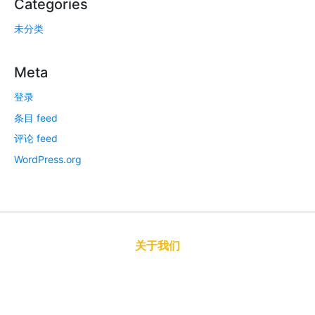
Categories
未分类
Meta
登录
条目 feed
评论 feed
WordPress.org
关于我们