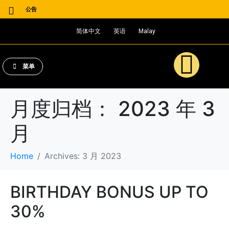
公告
BIRTHDAY BONUS UP TO 30%
简体中文
英语
Malay
RECOMMENDED FRIEND BONUS UP TO 20%
DAILY TOPUP BONUS UP TO 10%
WELCOME BONUS UP TO 150%
菜单
月度归档：
2023 年 3
月
Home
Archives: 3 月 2023
BIRTHDAY BONUS UP TO
30%